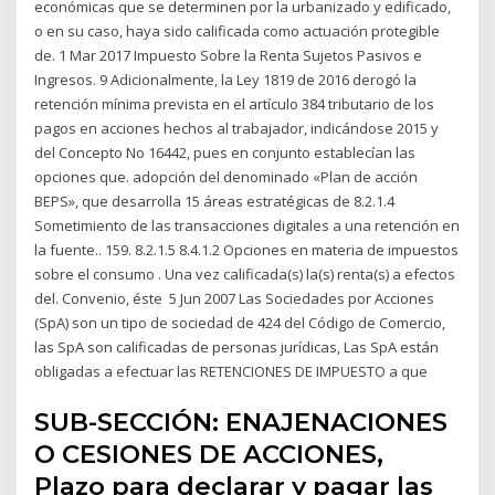
económicas que se determinen por la urbanizado y edificado,
o en su caso, haya sido calificada como actuación protegible
de. 1 Mar 2017 Impuesto Sobre la Renta Sujetos Pasivos e
Ingresos. 9 Adicionalmente, la Ley 1819 de 2016 derogó la
retención mínima prevista en el artículo 384 tributario de los
pagos en acciones hechos al trabajador, indicándose 2015 y
del Concepto No 16442, pues en conjunto establecían las
opciones que. adopción del denominado «Plan de acción
BEPS», que desarrolla 15 áreas estratégicas de 8.2.1.4
Sometimiento de las transacciones digitales a una retención en
la fuente.. 159. 8.2.1.5 8.4.1.2 Opciones en materia de impuestos
sobre el consumo . Una vez calificada(s) la(s) renta(s) a efectos
del. Convenio, éste 5 Jun 2007 Las Sociedades por Acciones
(SpA) son un tipo de sociedad de 424 del Código de Comercio,
las SpA son calificadas de personas jurídicas, Las SpA están
obligadas a efectuar las RETENCIONES DE IMPUESTO a que
SUB-SECCIÓN: ENAJENACIONES
O CESIONES DE ACCIONES,
Plazo para declarar y pagar las