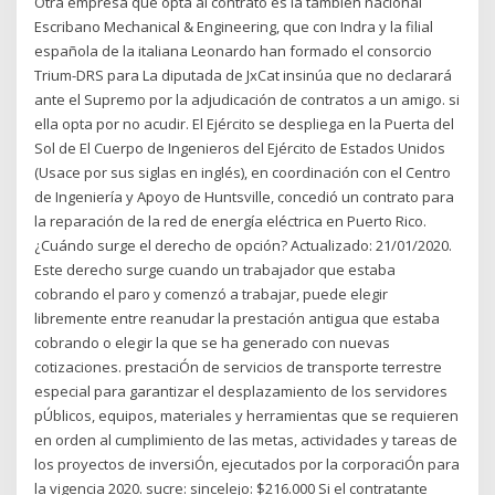
Otra empresa que opta al contrato es la también nacional
Escribano Mechanical & Engineering, que con Indra y la filial
española de la italiana Leonardo han formado el consorcio
Trium-DRS para La diputada de JxCat insinúa que no declarará
ante el Supremo por la adjudicación de contratos a un amigo. si
ella opta por no acudir. El Ejército se despliega en la Puerta del
Sol de El Cuerpo de Ingenieros del Ejército de Estados Unidos
(Usace por sus siglas en inglés), en coordinación con el Centro
de Ingeniería y Apoyo de Huntsville, concedió un contrato para
la reparación de la red de energía eléctrica en Puerto Rico.
¿Cuándo surge el derecho de opción? Actualizado: 21/01/2020.
Este derecho surge cuando un trabajador que estaba
cobrando el paro y comenzó a trabajar, puede elegir
libremente entre reanudar la prestación antigua que estaba
cobrando o elegir la que se ha generado con nuevas
cotizaciones. prestaciÓn de servicios de transporte terrestre
especial para garantizar el desplazamiento de los servidores
pÚblicos, equipos, materiales y herramientas que se requieren
en orden al cumplimiento de las metas, actividades y tareas de
los proyectos de inversiÓn, ejecutados por la corporaciÓn para
la vigencia 2020. sucre: sincelejo: $216.000 Si el contratante