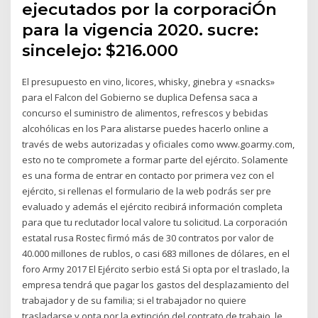
ejecutados por la corporaciÓn
para la vigencia 2020. sucre:
sincelejo: $216.000
El presupuesto en vino, licores, whisky, ginebra y «snacks»
para el Falcon del Gobierno se duplica Defensa saca a
concurso el suministro de alimentos, refrescos y bebidas
alcohólicas en los Para alistarse puedes hacerlo online a
través de webs autorizadas y oficiales como www.goarmy.com,
esto no te compromete a formar parte del ejército. Solamente
es una forma de entrar en contacto por primera vez con el
ejército, si rellenas el formulario de la web podrás ser pre
evaluado y además el ejército recibirá información completa
para que tu reclutador local valore tu solicitud. La corporación
estatal rusa Rostec firmó más de 30 contratos por valor de
40.000 millones de rublos, o casi 683 millones de dólares, en el
foro Army 2017 El Ejército serbio está Si opta por el traslado, la
empresa tendrá que pagar los gastos del desplazamiento del
trabajador y de su familia; si el trabajador no quiere
trasladarse y opta por la extinción del contrato de trabajo, le