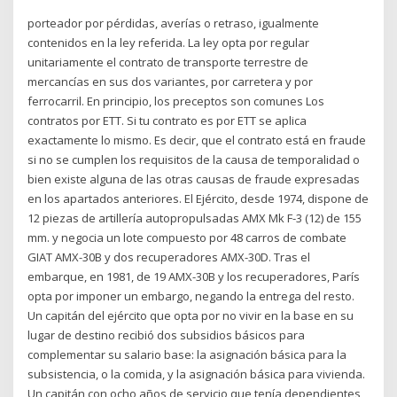
porteador por pérdidas, averías o retraso, igualmente
contenidos en la ley referida. La ley opta por regular
unitariamente el contrato de transporte terrestre de
mercancías en sus dos variantes, por carretera y por
ferrocarril. En principio, los preceptos son comunes Los
contratos por ETT. Si tu contrato es por ETT se aplica
exactamente lo mismo. Es decir, que el contrato está en fraude
si no se cumplen los requisitos de la causa de temporalidad o
bien existe alguna de las otras causas de fraude expresadas
en los apartados anteriores. El Ejército, desde 1974, dispone de
12 piezas de artillería autopropulsadas AMX Mk F-3 (12) de 155
mm. y negocia un lote compuesto por 48 carros de combate
GIAT AMX-30B y dos recuperadores AMX-30D. Tras el
embarque, en 1981, de 19 AMX-30B y los recuperadores, París
opta por imponer un embargo, negando la entrega del resto.
Un capitán del ejército que opta por no vivir en la base en su
lugar de destino recibió dos subsidios básicos para
complementar su salario base: la asignación básica para la
subsistencia, o la comida, y la asignación básica para vivienda.
Un capitán con ocho años de servicio que tenía dependientes