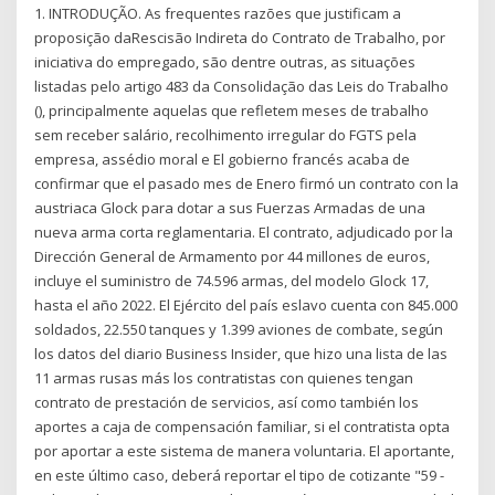
1. INTRODUÇÃO. As frequentes razões que justificam a
proposição daRescisão Indireta do Contrato de Trabalho, por
iniciativa do empregado, são dentre outras, as situações
listadas pelo artigo 483 da Consolidação das Leis do Trabalho
(), principalmente aquelas que refletem meses de trabalho
sem receber salário, recolhimento irregular do FGTS pela
empresa, assédio moral e El gobierno francés acaba de
confirmar que el pasado mes de Enero firmó un contrato con la
austriaca Glock para dotar a sus Fuerzas Armadas de una
nueva arma corta reglamentaria. El contrato, adjudicado por la
Dirección General de Armamento por 44 millones de euros,
incluye el suministro de 74.596 armas, del modelo Glock 17,
hasta el año 2022. El Ejército del país eslavo cuenta con 845.000
soldados, 22.550 tanques y 1.399 aviones de combate, según
los datos del diario Business Insider, que hizo una lista de las
11 armas rusas más los contratistas con quienes tengan
contrato de prestación de servicios, así como también los
aportes a caja de compensación familiar, si el contratista opta
por aportar a este sistema de manera voluntaria. El aportante,
en este último caso, deberá reportar el tipo de cotizante "59 -